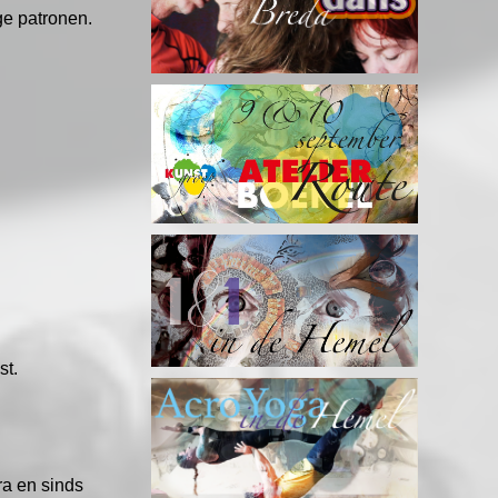
ge patronen.
.
st.
tra en sinds