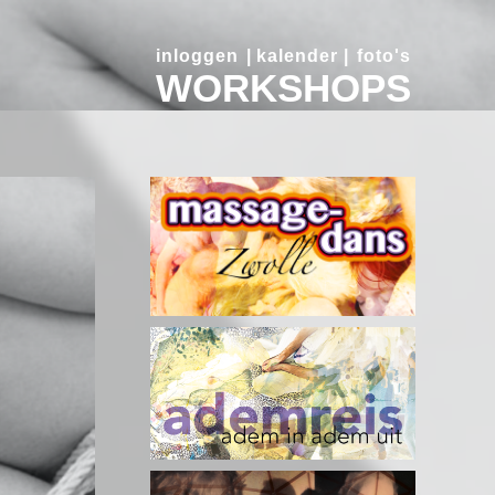
inloggen
|
kalender
|
foto's
WORKSHOPS