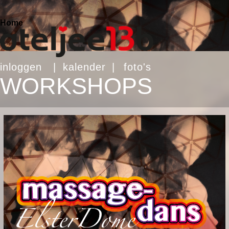
Home
inloggen
|
kalender
|
foto's
WORKSHOPS