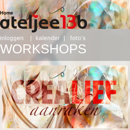
Home
inloggen
|
kalender
|
foto's
WORKSHOPS